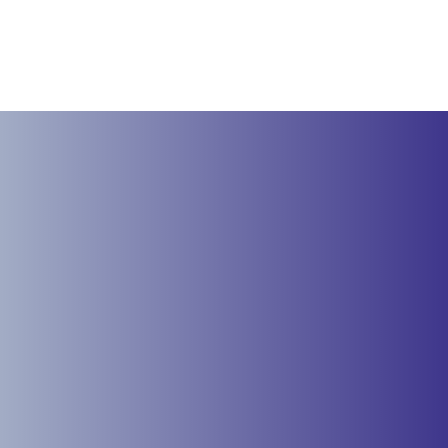
Contactez-nous !
À Seuil-d’Argonne dans le département de la Meuse,
votre entreprise Tollard Philippe est à votre service
depuis 2007.
Pour toute information supplémentaire, vous pouvez
nous joindre au
03 29 70 74 84 ou en remplissant le formulaire de
contact.